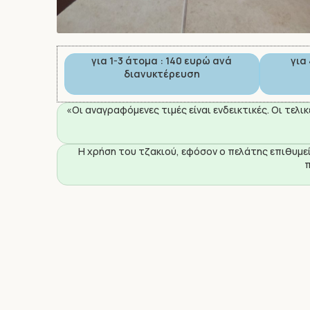
για 1-3 άτομα : 140 ευρώ ανά
για
διανυκτέρευση
«Οι αναγραφόμενες τιμές είναι ενδεικτικές. Οι τελ
Η χρήση του τζακιού, εφόσον ο πελάτης επιθυμεί
π